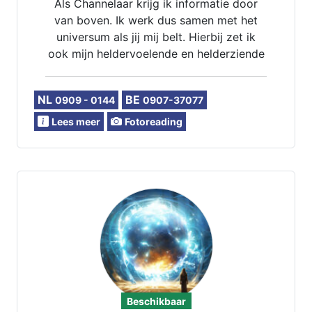
Als Channelaar krijg ik informatie door
van boven. Ik werk dus samen met het
universum als jij mij belt. Hierbij zet ik
ook mijn heldervoelende en helderziende
gaven in. Als je wilt kan ik je vragen voor
je pendelen.
NL
BE
0909 - 0144
0907-37077
Lees meer
Fotoreading
Beschikbaar