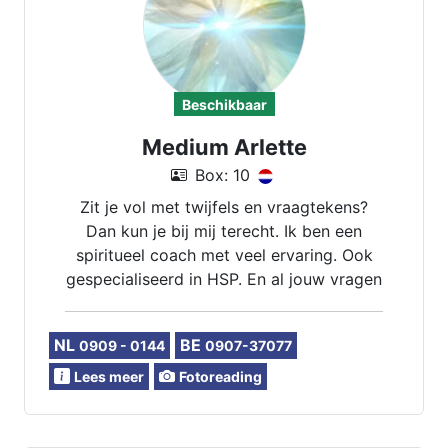
Beschikbaar
Medium Arlette
Box: 10
Zit je vol met twijfels en vraagtekens?
Dan kun je bij mij terecht. Ik ben een
spiritueel coach met veel ervaring. Ook
gespecialiseerd in HSP. En al jouw vragen
over het leven kan ik voor jou een
antwoord op geven. en ook tips en
NL
BE
0909 - 0144
0907-37077
handvatten.
Lees meer
Fotoreading