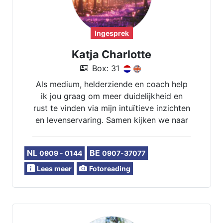
Ingesprek
Katja Charlotte
Box: 31
Als medium, helderziende en coach help
ik jou graag om meer duidelijkheid en
rust te vinden via mijn intuïtieve inzichten
en levenservaring. Samen kijken we naar
wat er in jouw leven speelt, zodat je
opnieuw vanuit gevoel en vertrouwen
NL
BE
0909 - 0144
0907-37077
keuzes kan maken die bij jou passen.
Lees meer
Fotoreading