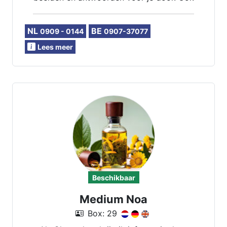
kan ik je een healing geven waardoor
blokkades kunnen afnemen.
NL
BE
0909 - 0144
0907-37077
Lees meer
Beschikbaar
Medium Noa
Box: 29