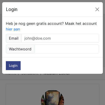
Angeleyes.TV
Login
Chatten
Heb je nog geen gratis account? Maak het account
hier aan
NL 0909-0144
90cpm
BE 0907-37077
150cpm
Email
Hoe werkt het
Wachtwoord
Snel & veilig betalen
Login
Home
consulent
Medium Esther