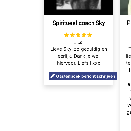
Spiritueel coach Sky
P
I....a
Lieve Sky, zo geduldig en
T
eerlijk. Dank je wel
li
hiervoor. Liefs I xxx
te
f
Gastenboek bericht schrijven
e
w
ga