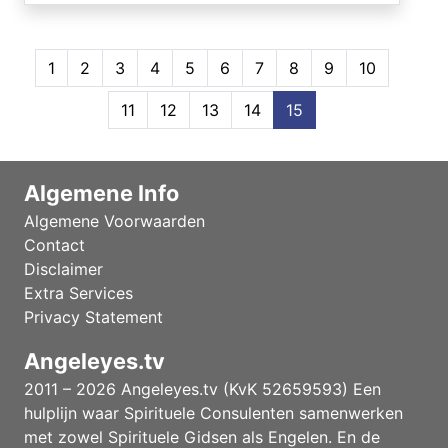
1
2
3
4
5
6
7
8
9
10
11
12
13
14
15
Algemene Info
Algemene Voorwaarden
Contact
Disclaimer
Extra Services
Privacy Statement
Angeleyes.tv
2011 – 2026 Angeleyes.tv (KvK 52659593) Een
hulplijn waar Spirituele Consulenten samenwerken
met zowel Spirituele Gidsen als Engelen. En de