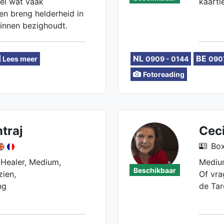
oel wat vaak
kaartl
 en breng helderheid in
innen bezighoudt.
 eerlijkheid en liefde
g te keren naar je
NL
BE
Lees meer
0909 - 0144
090
te volgen die écht
is. Samen met mijn
Fotoreading
arten kan ik als een
formatie en adviezen
 naar uw geluk.
traj
Ceci
Box
 Healer, Medium,
Medium
Beschikbaar
zien,
Of vra
ng
de Tar