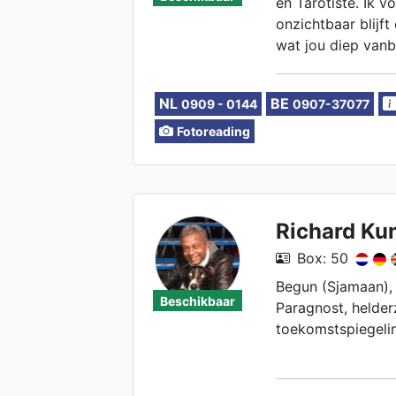
en Tarotiste. Ik v
onzichtbaar blijft
wat jou diep vanb
Vanuit verbinding,
help ik je om teru
NL
BE
0909 - 0144
0907-37077
kracht en de weg 
voor jou bedoeld 
Fotoreading
gidsen en Tarotka
kanaal allerlei in
geven op het pad
Richard Kun
Box: 50
Begun (Sjamaan),
Beschikbaar
Paragnost, helder
toekomstspiegeli