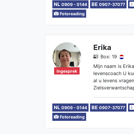
NL
BE
0909 - 0144
0907-37077
Fotoreading
Erika
Box: 19
Mijn naam is Erika
Ingesprek
levenscoach U kun
al u levens vrage
Zielsverwantschap
depressie, angste
NL
BE
0909 - 0144
0907-37077
Fotoreading