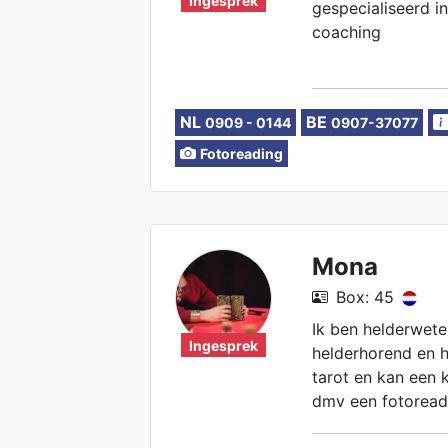
Ingesprek
gespecialiseerd i
coaching
NL
BE
0909 - 0144
0907-37077
Fotoreading
Mona
Box: 45
Ik ben helderwete
Ingesprek
helderhorend en h
tarot en kan een 
dmv een fotoread