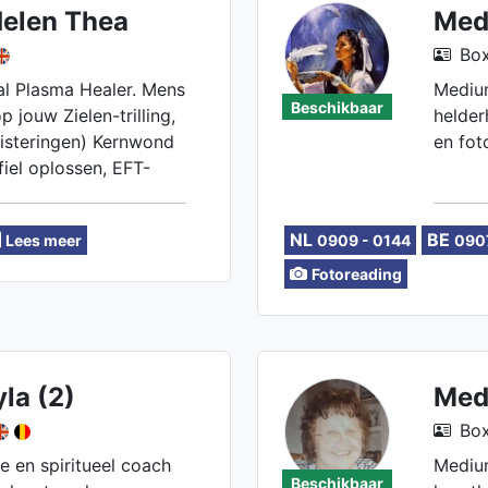
delen Thea
Med
Box
al Plasma Healer. Mens
Medium
Beschikbaar
p jouw Zielen-trilling,
helder
luisteringen) Kernwond
en fot
iel oplossen, EFT-
n, Miasma's, Soul-
en.
NL
BE
Lees meer
0909 - 0144
090
Fotoreading
la (2)
Med
Box
te en spiritueel coach
Medium
Beschikbaar