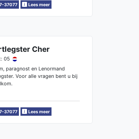
7-37077
Lees meer
tlegster Cher
: 05
m, paragnost en Lenormand
egster. Voor alle vragen bent u bij
lkom.
7-37077
Lees meer