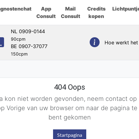
agnostenchat
App
Mail
Credits
Lichtpuntj
Consult
Consult
kopen
NL 0909-0144
90cpm
Hoe werkt het
BE 0907-37077
150cpm
404 Oops
a kon niet worden gevonden, neem contact op
op Vorige van uw browser om naar de pagina te
bent gekomen
Startpagina