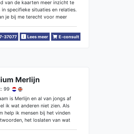
d van de kaarten meer inzicht te
 in specifieke situaties en relaties.
n je bij me terecht voor meer
ver zielsverbindingen.
7-37077
Lees meer
E-consult
ium Merlijn
: 99
aam is Merlijn en al van jongs af
el ik wat anderen niet zien. Als
 help ik mensen bij het vinden
twoorden, het loslaten van wat
weegt en het hervinden van hun