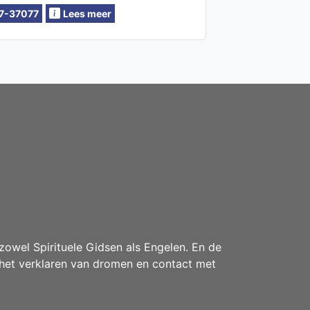
kracht. In een consult werk ik
7-37077
Lees meer
ef, eerlijk en met veel zachtheid.
drama, geen vage praatjes —
n wat er door komt.
owel Spirituele Gidsen als Engelen. En de
het verklaren van dromen en contact met