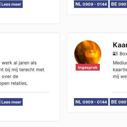
NL
BE
Lees meer
0909 - 0144
090
Kaar
Box
 werk al jaren als
Mediu
Ingesprek
t bij mij terecht met
kaartl
n over de
mij we
pen relaties,
n werksituaties enz.
NL
BE
Lees meer
0909 - 0144
090