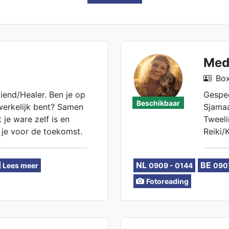
Med
Box
ziend/Healer. Ben je op
Gespec
Beschikbaar
werkelijk bent? Samen
Sjama
je ware zelf is en
Tweeli
 je voor de toekomst.
Reiki/
Karma.
loslat
NL
BE
Lees meer
0909 - 0144
090
bij mij
duidel
Fotoreading
Liefs