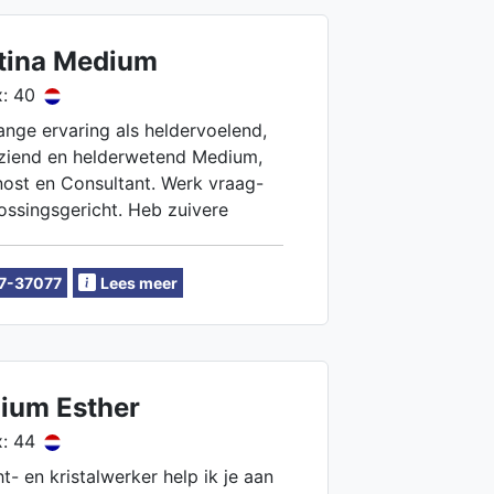
tina Medium
: 40
ange ervaring als heldervoelend,
ziend en helderwetend Medium,
ost en Consultant. Werk vraag-
ossingsgericht. Heb zuivere
 Ik maak je blij, geef je energie
je in je kracht. Ik luister, inspireer
7-37077
Lees meer
p om de juiste beslissingen te
.
ium Esther
: 44
ht- en kristalwerker help ik je aan