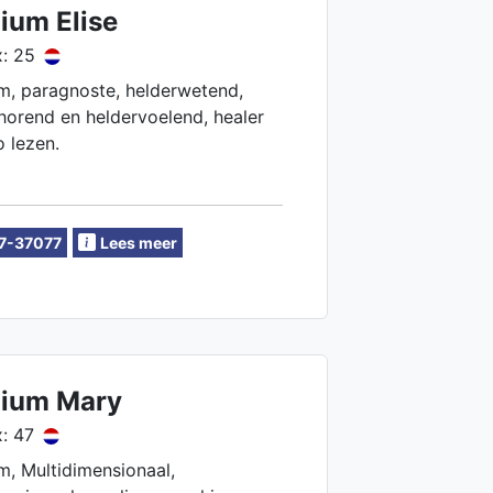
ium Elise
: 25
, paragnoste, helderwetend,
horend en heldervoelend, healer
o lezen.
7-37077
Lees meer
ium Mary
: 47
, Multidimensionaal,