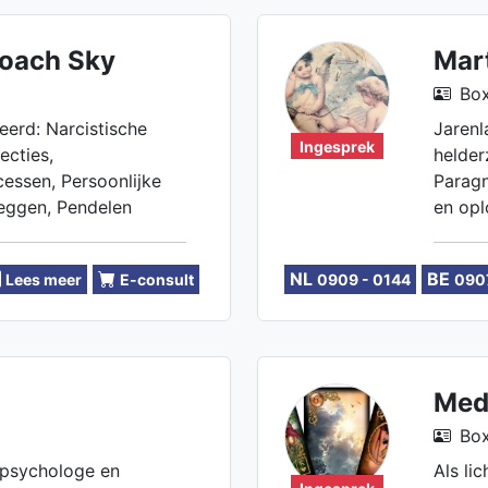
coach Sky
Mar
Box
eerd: Narcistische
Jarenl
Ingesprek
ecties,
helder
essen, Persoonlijke
Paragn
leggen, Pendelen
en opl
gidsen.
en zet 
NL
BE
Lees meer
E-consult
0909 - 0144
090
en hel
nemen
Med
Box
apsychologe en
Als lic