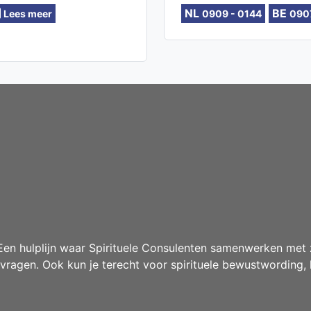
eigen 
NL
BE
Lees meer
0909 - 0144
090
intuïti
Geen 
gewoo
n hulplijn waar Spirituele Consulenten samenwerken met z
agen. Ook kun je terecht voor spirituele bewustwording, 