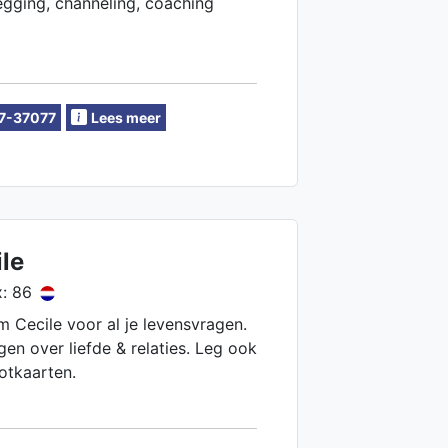
egging, channeling, coaching
7-37077
Lees meer
le
: 86
 Cecile voor al je levensvragen.
gen over liefde & relaties. Leg ook
otkaarten.