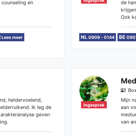
Ingesprek
n counseling en
de han
krijgen
Ook ka
info o
NL
BE
Lees meer
0909 - 0144
090
Med
Box
nd, heldervoelend,
Mijn n
Ingesprek
elderruikend. Ik leg de
aan vo
karakteranalyse geven
medium
ing.
van an
zwaar 