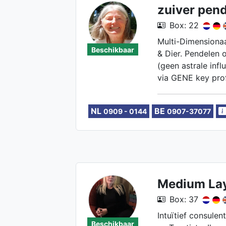
zuiver pen
Box: 22
Multi-Dimensiona
Beschikbaar
& Dier. Pendelen o
(geen astrale inf
via GENE key prof
Coach. Implantate
retrieval opschon
NL
BE
0909 - 0144
0907-37077
Medium Lay
Box: 37
Intuïtief consulen
Beschikbaar