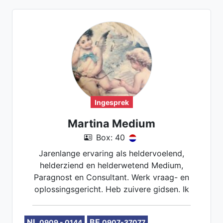
Ingesprek
Martina Medium
Box: 40
Jarenlange ervaring als heldervoelend,
helderziend en helderwetend Medium,
Paragnost en Consultant. Werk vraag- en
oplossingsgericht. Heb zuivere gidsen. Ik
maak je blij, geef je energie en zet je in je
kracht. Ik luister, inspireer en help om de
NL
BE
0909 - 0144
0907-37077