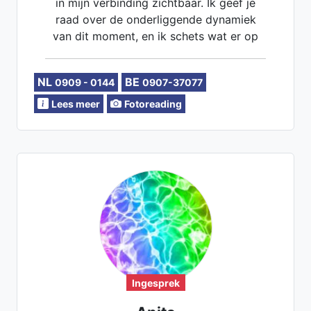
in mijn verbinding zichtbaar. Ik geef je
raad over de onderliggende dynamiek
van dit moment, en ik schets wat er op
de langere termijn mogelijk is. Daarbij
neem ik ook de onuitgesproken thema's
NL
BE
0909 - 0144
0907-37077
uit jouw nabije omgeving mee.
Helderziend, Helderhorend,
Lees meer
Fotoreading
Helderwetend. Dierenmedium en
kindermedium, Zielsconnecties, Twin
Flame, Transformatieprocessen,
Lenormandlegging. Zakelijke
bewustwording.
Ingesprek