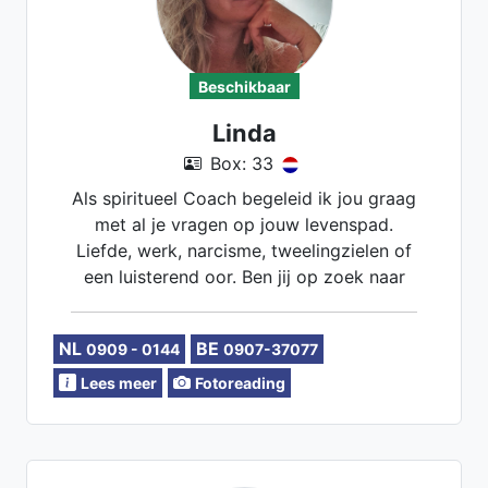
Beschikbaar
Linda
Box: 33
Als spiritueel Coach begeleid ik jou graag
met al je vragen op jouw levenspad.
Liefde, werk, narcisme, tweelingzielen of
een luisterend oor. Ben jij op zoek naar
meer positieve motivatie? Dan ben jij bij
mij op de juiste plek. Na een gesprek met
NL
BE
0909 - 0144
0907-37077
mij heb jij meer inzichten en tools
gekregen zodat jij weer met een frisse
Lees meer
Fotoreading
blik door het leven kan!