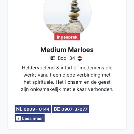
Ingesprek
Medium Marloes
Box: 34
Heldervoelend & intuïtief medemens die
werkt vanuit een diepe verbinding met
het spirituele. Het lichaam en de geest
zijn onlosmakelijk met elkaar verbonden.
En als daar ruis op zit, loop jij vast. Laat
mij kijken waar je blokkade zit. Ik voel
NL
BE
0909 - 0144
0907-37077
energie feilloos aan en beantwoord al je
spirituele vragen vanuit zuiverheid en
Lees meer
intuïtie.