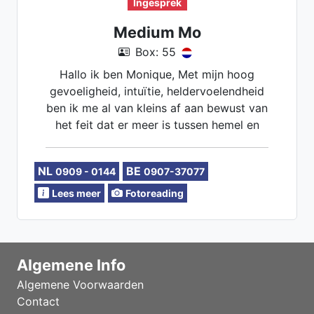
Ingesprek
Medium Mo
Box: 55
Hallo ik ben Monique, Met mijn hoog
gevoeligheid, intuïtie, heldervoelendheid
ben ik me al van kleins af aan bewust van
het feit dat er meer is tussen hemel en
aarde. Met een behoorlijke rugzak aan
ervaring en diverse jarenlange studies
NL
BE
0909 - 0144
0907-37077
naast mijn werk begon ik mijn praktijk om
mensen te coachen en te begeleiden . Dit
Lees meer
Fotoreading
met succes . Het is inmiddels mijn levens
missie . Ik kan ter verduidelijking de
lenormandkaarten kaarten leggen en ook
werk ik met de numerologie. Ik ben
Algemene Info
gespecialiseerd in werken met de Ankh
Algemene Voorwaarden
kosmische schijven en pendel.
Contact