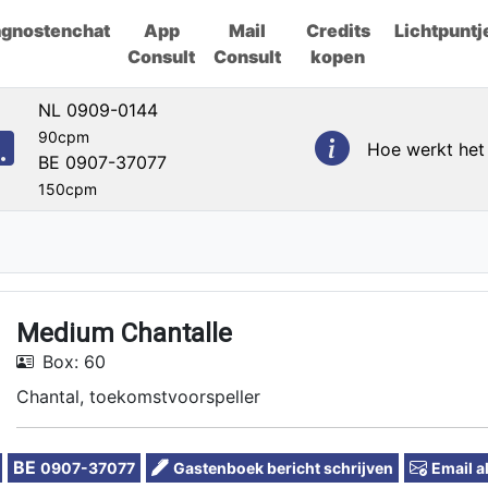
agnostenchat
App
Mail
Credits
Lichtpuntj
Consult
Consult
kopen
NL 0909-0144
90cpm
Hoe werkt het
BE 0907-37077
150cpm
Medium Chantalle
Box: 60
Chantal, toekomstvoorspeller
BE
0907-37077
Gastenboek bericht schrijven
Email a