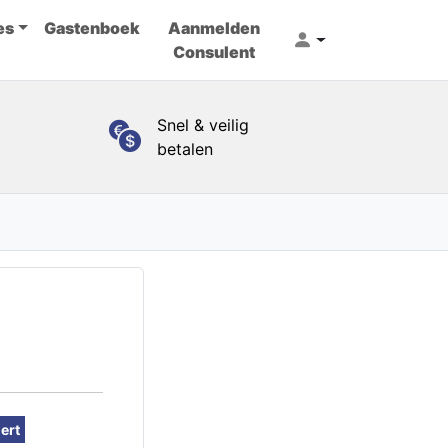
es
Gastenboek
Aanmelden
Consulent
Snel & veilig
betalen
lert