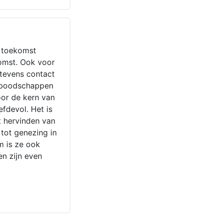
n toekomst
komst. Ook voor
 tevens contact
e boodschappen
oor de kern van
efdevol. Het is
t hervinden van
 tot genezing in
m is ze ook
en zijn even