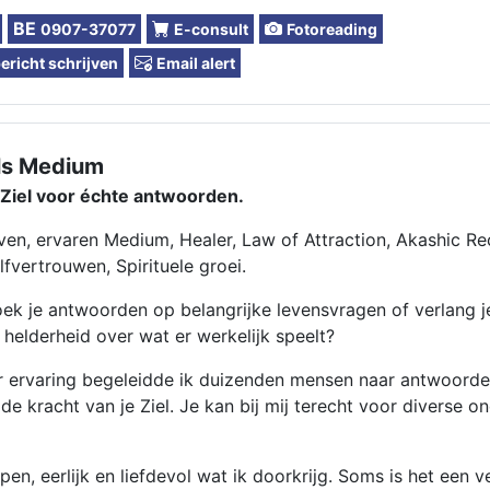
BE
0907-37077
E-consult
Fotoreading
richt schrijven
Email alert
els Medium
 Ziel voor échte antwoorden.
ven, ervaren Medium, Healer, Law of Attraction, Akashic R
lfvertrouwen, Spirituele groei.
oek je antwoorden op belangrijke levensvragen of verlang 
n helderheid over wat er werkelijk speelt?
r ervaring begeleidde ik duizenden mensen naar antwoorden
de kracht van je Ziel. Je kan bij mij terecht voor diverse o
 open, eerlijk en liefdevol wat ik doorkrijg. Soms is het een