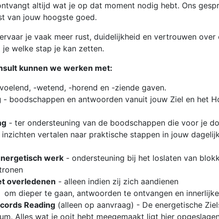
 ontvangt altijd wat je op dat moment nodig hebt. Ons gesp
nst van jouw hoogste goed.
ervaar je vaak meer rust, duidelijkheid en vertrouwen over 
t je welke stap je kan zetten.
onsult kunnen we werken met:
voelend, -wetend, -horend en -ziende gaven.
g
- boodschappen en antwoorden vanuit jouw Ziel en het Hog
g
ng
- ter ondersteuning van de boodschappen die voor je d
 inzichten vertalen naar praktische stappen in jouw dagelij
energetisch werk
- ondersteuning bij het loslaten van blok
tronen
et overledenen
- alleen indien zij zich aandienen
om dieper te gaan, antwoorden te ontvangen en innerlijke
cords Reading
(alleen op aanvraag) - De energetische Ziels
um. Alles wat je ooit hebt meegemaakt ligt hier opgeslagen,