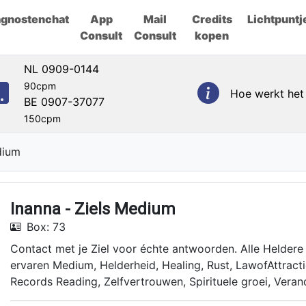
agnostenchat
App
Mail
Credits
Lichtpuntj
Consult
Consult
kopen
NL 0909-0144
90cpm
Hoe werkt het
BE 0907-37077
150cpm
dium
Inanna - Ziels Medium
Box: 73
Contact met je Ziel voor échte antwoorden. Alle Heldere
ervaren Medium, Helderheid, Healing, Rust, LawofAttract
Records Reading, Zelfvertrouwen, Spirituele groei, Veran