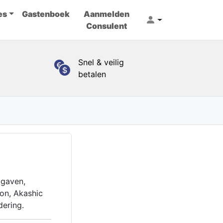
es
Gastenboek
Aanmelden
Consulent
Snel & veilig
betalen
 gaven,
ion, Akashic
dering.