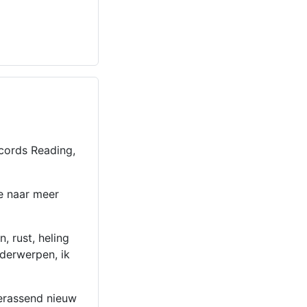
ecords Reading,
je naar meer
, rust, heling
nderwerpen, ik
 verassend nieuw