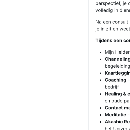
perspectief, je
volledig in die
Na een consult 
je in zit en wee
Tijdens een c
Mijn Helder
Channelin
begeleidin
Kaartleggi
Coaching
-
bedrijf
Healing & 
en oude pa
Contact m
Meditatie
-
Akashic Re
het Univers