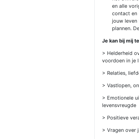
en alle vor
contact en 
jouw leven 
plannen. De
Je kan bij mij 
> Helderheid ov
voordoen in je 
> Relaties, lie
> Vastlopen, on
> Emotionele ui
levensvreugde
> Positieve vera
> Vragen over j