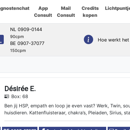
agnostenchat
App
Mail
Credits
Lichtpuntj
Consult
Consult
kopen
NL 0909-0144
90cpm
Hoe werkt het
BE 0907-37077
150cpm
Désirée E.
Box: 68
Ben jij HSP, empath en loop je even vast? Werk, Twin, so
huisdieren. Kattenfluisteraar, chakra’s, Pleiaden, Sirius, st