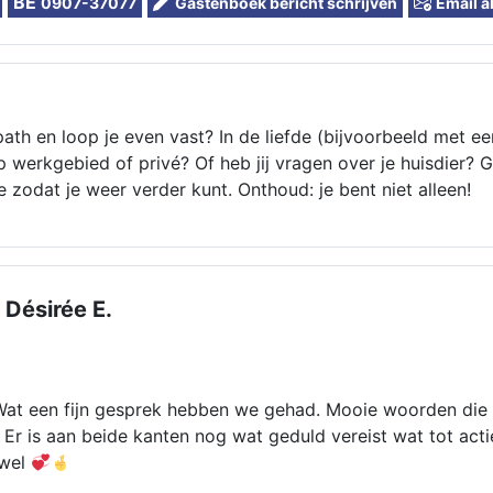
BE
0907-37077
Gastenboek bericht schrijven
Email a
path en loop je even vast? In de liefde (bijvoorbeeld met ee
p werkgebied of privé? Of heb jij vragen over je huisdier? G
 zodat je weer verder kunt. Onthoud: je bent niet alleen!
Désirée E.
Wat een fijn gesprek hebben we gehad. Mooie woorden die 
Er is aan beide kanten nog wat geduld vereist wat tot act
 wel