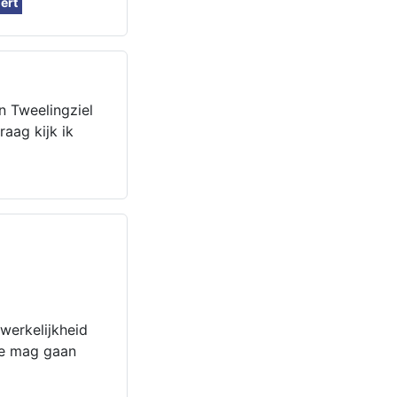
lert
n Tweelingziel
raag kijk ik
werkelijkheid
ie mag gaan