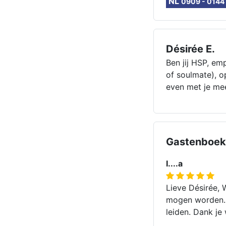
NL
0909 - 0144
Désirée E.
Ben jij HSP, em
of soulmate), o
even met je mee
Gastenboek 
I....a
Lieve Désirée, 
mogen worden. 
leiden. Dank je