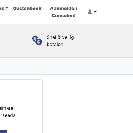
es
Gastenboek
Aanmelden
Consulent
Snel & veilig
betalen
ulmate,
arseeds.